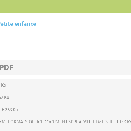
etite enfance
 PDF
 Ko
52 Ko
DF 263 Ko
XMLFORMATS-OFFICEDOCUMENT.SPREADSHEETML.SHEET 115 K