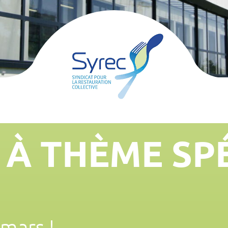
 À THÈME SP
mars !