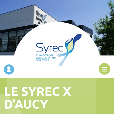
LE SYREC X
D’AUCY