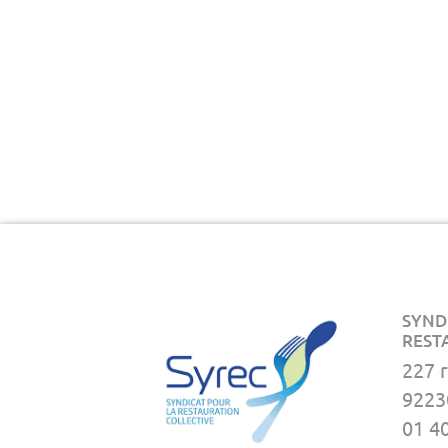
SYND
REST
227 
9223
01 4